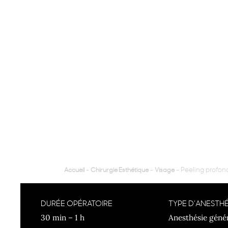
PEELING PROFON
-
-
-
Peeling profon
Accueil
Chirurgie Esthétique
Visage
DURÉE OPÉRATOIRE
TYPE D'ANESTHÉ
30 min – 1 h
Anesthésie géné