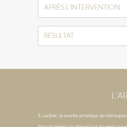
APRÈS L'INTERVENTION
RÉSULTAT
L’A
À Laclinic, la touche artistique du chirurgie
Pour le peeling au phénol l’art du geste cons