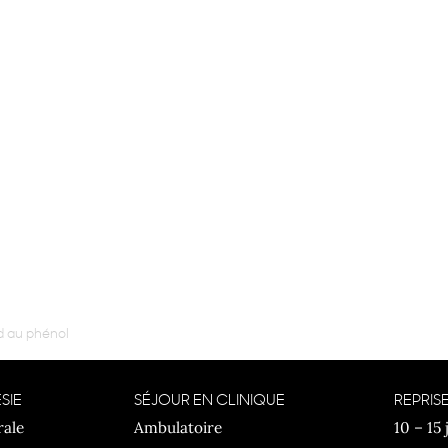
D AU PHÉNOL
d au phénol
SIE
SÉJOUR EN CLINIQUE
REPRISE
rale
Ambulatoire
10 – 15 