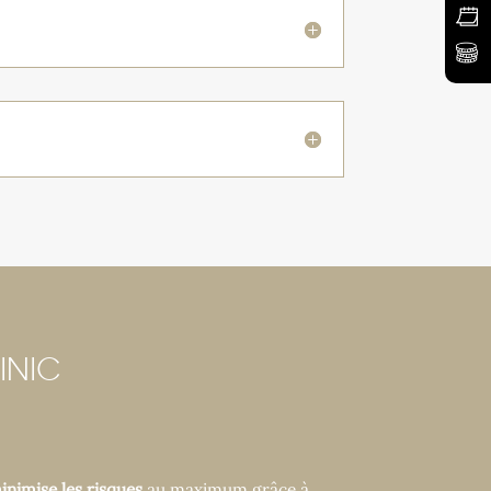
INIC
inimise les risques
au maximum grâce à