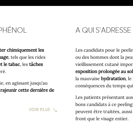
 PHÉNOL
A QUI S’ADRESSE
ter chimiquement les
Les candidats pour le peel
sage
, tels que les rides
ou des hommes dont la pea
et le tabac
, les
tâches
vieillissement cutané impor
ré.
exposition prolongée au sol
la mauvaise
hydratation
, le
ie, en agissant jusqu’au
conséquences du temps qui
r
rajeunir cette dernière de
Les patients présentant aus
bons candidats à ce peeling
VOIR PLUS
peuvent être traitées, aussi
front que le visage entier.