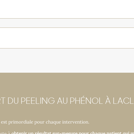
RT DU PEELING AU PHÉNOL À LACL
n est primordiale pour chaque intervention.
iste à
obtenir un résultat sur-mesure pour chaque patient qui m