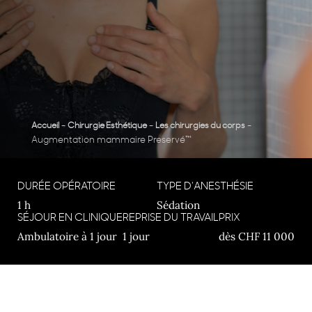
-
-
-
Accueil
Chirurgie Esthétique
Les chirurgies du corps
Augmentation mammaire Preservé™
DURÉE OPÉRATOIRE
TYPE D'ANESTHÉSIE
1 h
Sédation
SÉJOUR EN CLINIQUE
REPRISE DU TRAVAIL
PRIX
Ambulatoire à 1 jour
1 jour
dès CHF 11 000