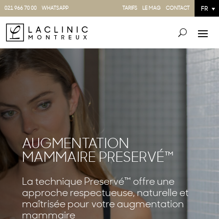
021 966 70 00
WHATSAPP
TARIFS
LE MAG
CONTACT
FR
AUGMENTATION
MAMMAIRE PRESERVÉ™
La technique Preservé™ offre une
approche respectueuse, naturelle et
maîtrisée pour votre augmentation
mammaire