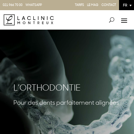
021 966 70 00
WHATSAPP
TARIFS
LE MAG
CONTACT
FR
L’ORTHODONTIE
Pour des dents parfaitement alignées