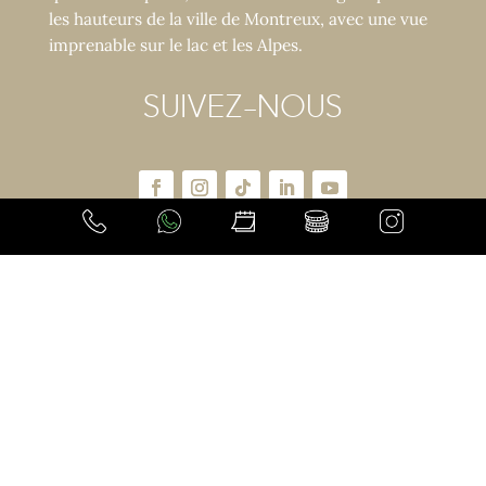
les hauteurs de la ville de Montreux, avec une vue
imprenable sur le lac et les Alpes.
SUIVEZ-NOUS
CONTACTEZ-NOUS
Avenue de Collonge 43
CH - 1820 Montreux, Switzerland
Téléphone +41 21 966 70 00
Lundi à vendredi, de 9h00 à 18h00.