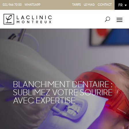
021 966 70 00
WHATSAPP
TARIFS
LE MAG
CONTACT
FR
BLANCHIMENT DENTAIRE :
SUBLIMEZ VOTRE SOURIRE
AVEC EXPERTISE