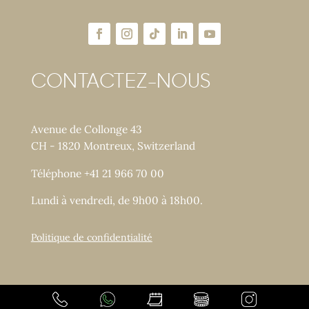
CONTACTEZ-NOUS
Avenue de Collonge 43
CH - 1820 Montreux, Switzerland
Téléphone +41 21 966 70 00
Lundi à vendredi, de 9h00 à 18h00.
Politique de confidentialité
Copyright © LACLINIC - Tous droits réservés.