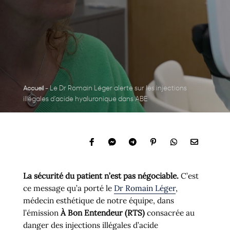
-
Le Dr Romain Léger alerte sur les injections
Accueil
illégales d’acide hyaluronique dans ABE
La sécurité du patient n’est pas négociable.
C’est
ce message qu’a porté le
Dr Romain Léger
,
médecin esthétique de notre équipe, dans
l’émission
À Bon Entendeur (RTS)
consacrée au
danger des injections illégales d’acide