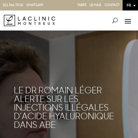
021 966 70 00
WHATSAPP
TARIFS
LE MAG
CONTACT
FR
LE DR ROMAIN LÉGER
ALERTE SUR LES
INJECTIONS ILLÉGALES
D’ACIDE HYALURONIQUE
DANS ABE