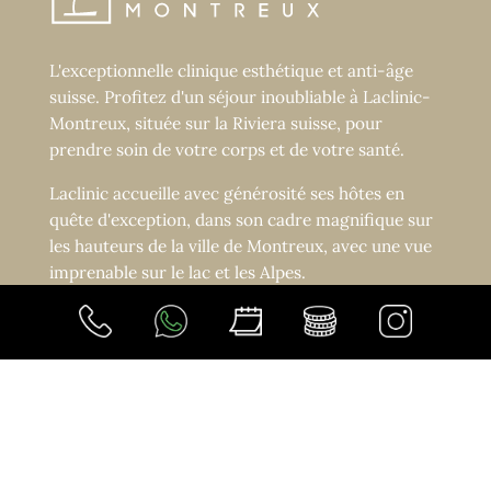
L'exceptionnelle clinique esthétique et anti-âge
suisse. Profitez d'un séjour inoubliable à Laclinic-
Montreux, située sur la Riviera suisse, pour
prendre soin de votre corps et de votre santé.
Laclinic accueille avec générosité ses hôtes en
quête d'exception, dans son cadre magnifique sur
les hauteurs de la ville de Montreux, avec une vue
imprenable sur le lac et les Alpes.
SUIVEZ-NOUS