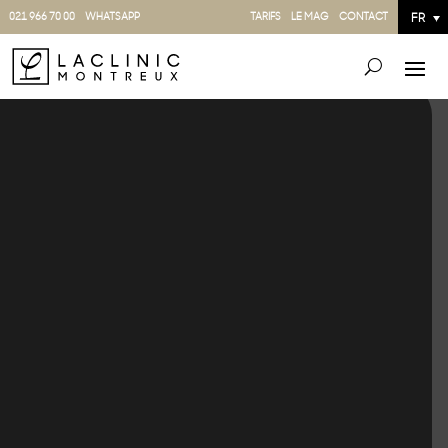
021 966 70 00
WHATSAPP
TARIFS
LE MAG
CONTACT
FR