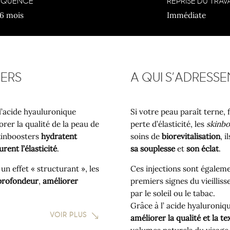
ÉQUENCE
REPRISE DU TRAVA
 6 mois
Immédiate
TERS
A QUI S’ADRESSE
d’acide hyauluronique
Si votre peau paraît terne,
rer la qualité de la peau de
perte d’élasticité, les
skinb
skinboosters
hydratent
soins de
biorevitalisation
, 
urent l’élasticité
.
sa souplesse
et
son éclat
.
un effet « structurant », les
Ces injections sont égale
profondeur
,
améliorer
premiers signes du vieillis
par le soleil ou le tabac.
Grâce à l’ acide hyaluroniqu
VOIR PLUS
améliorer la qualité et la t