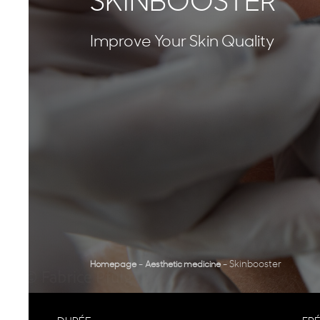
SKINBOOSTER
Improve Your Skin Quality
-
-
Skinbooster
Homepage
Aesthetic medicine