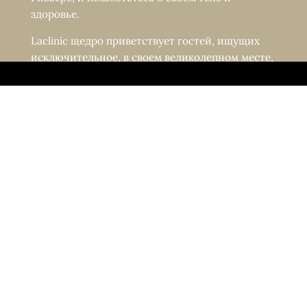
здоровье.
Laclinic щедро приветствует гостей, ищущих
исключительное, в своем великолепном месте,
расположенном высоко над городом Монтрё,
откуда открывается захватывающий вид на
озеро и Альпы.
СЛЕДИТЕ ЗА НАМИ
СВЯЖИТЕСЬ С НАМИ
Авеню де Коллонж 43 CH - 1820 Монтрё,