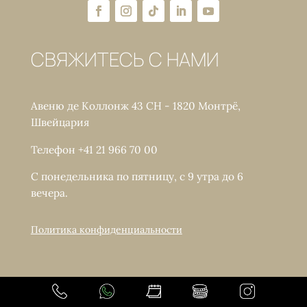
СВЯЖИТЕСЬ С НАМИ
Авеню де Коллонж 43 CH - 1820 Монтрё,
Швейцария
Телефон +41 21 966 70 00
С понедельника по пятницу, с 9 утра до 6
вечера.
Политика конфиденциальности
Copyright © LACLINIC - Все права защищены.