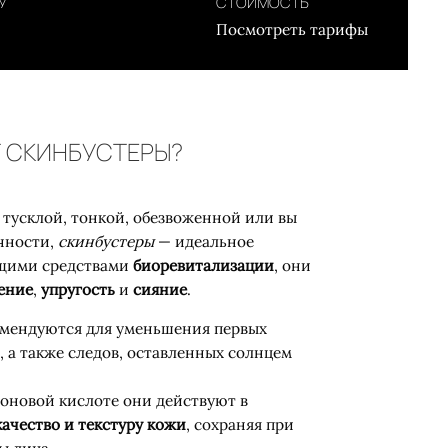
У
СТОИМОСТЬ
Посмотреть тарифы
 СКИНБУСТЕРЫ?
 тусклой, тонкой, обезвоженной или вы
чности,
скинбустеры
— идеальное
ящими средствами
биоревитализации
, они
ение
,
упругость
и
сияние
.
омендуются для уменьшения первых
 а также следов, оставленных солнцем
оновой кислоте они действуют в
ачество и текстуру кожи
, сохраняя при