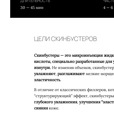
ДЛИТЕЛЬНОСТЬ
ЧАСТ
30 — 45 мин
4 — 6
ЦЕЛИ СКИНБУСТЕРОВ
Скинбустеры
— это микроинъекции жидк
кислоты, специально разработанные для
изнутри.
Не изменяя объемов, скинбусте
увлажняют
,
разглаживают
мелкие морщи
эластичность
.
В отличие от классических филлеров, к
“структурирующий” эффект, скинбустеры
глубокого увлажнения
,
улучшения “эласт
сияния
коже.