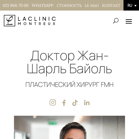
021 966 70 00
WHATSAPP
СТОИМОСТЬ
LE MAG
КОНТАКТ
RU
Доктор Жан-
Шарль Байоль
ПЛАСТИЧЕСКИЙ ХИРУРГ FMH



