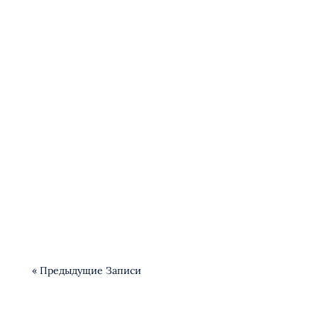
Анестезия и антивозрастная медицина
« Предыдущие Записи