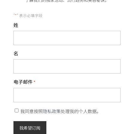
了解我们的独家活动、流行趋势和美容秘诀。
"
*
" 表示必填字段
姓
名
电子邮件
*
隐
我同意按照
隐私政策
处理我的个人数据。
私
政
策