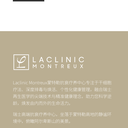
*
Laclinic Montreux蒙特勒抗衰疗养中心专注于干细胞
疗法、深度排毒与焕活、个性化健康管理，融合瑞士
再生医学的尖端技术与精准健康理念，助力您科学逆
龄，焕发由内而外的生命活力。
瑞士高端抗衰疗养中心，坐落于蒙特勒高地的静谧环
境中，俯瞰阿尔卑斯山的美景。