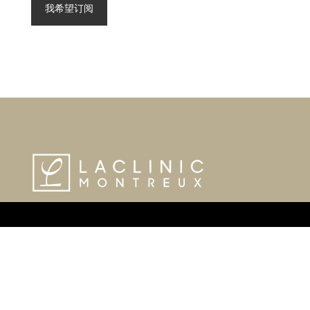
策
*
Laclinic Montreux蒙特勒抗衰疗养中心专注于干细胞
疗法、深度排毒与焕活、个性化健康管理，融合瑞士
再生医学的尖端技术与精准健康理念，助力您科学逆
龄，焕发由内而外的生命活力。
瑞士高端抗衰疗养中心，坐落于蒙特勒高地的静谧环