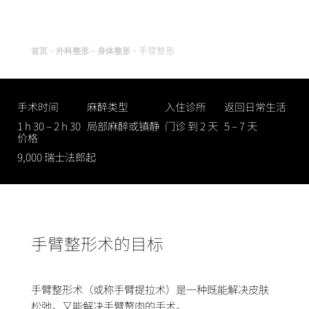
-
-
-
手臂整形
首页
外科整形
身体整形
手术时间
麻醉类型
入住诊所
返回日常生活
1 h 30 – 2 h 30
局部麻醉或镇静
门诊 到 2 天
5 – 7 天
价格
9,000 瑞士法郎起
手臂整形术的目标
手臂整形术（或称手臂提拉术）是一种
既能解决皮肤
松弛，又能解决手臂赘肉的手术
。