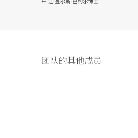
←
让-查尔斯-巴约尔博士
团队的其他成员