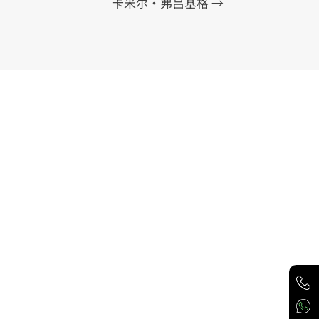
卡米尔·弗吕基格
→